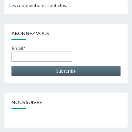
C
Les commentaires sont clos.
O
R
E
A
ABONNEZ VOUS
G
G
Email*
R
A
V
É
P
A
R
L
E
NOUS SUIVRE
C
O
V
I