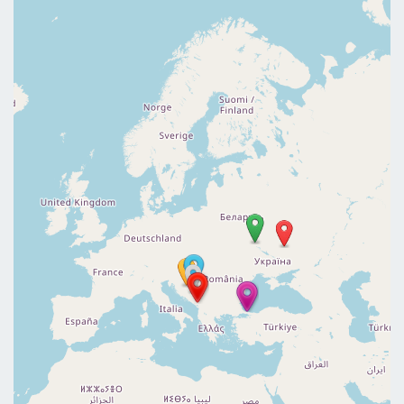
E
M
A
E
S
T
R
A
C
C
I
P
O
U
R
T
H
E
C
O