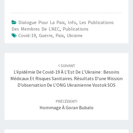
E
C
A
Dialogue Pour La Paix
,
Info
,
Les Publications
L
Des Membres De L'AEC
,
Publications
V
Covid-19
,
Guerre
,
Paix
,
Ukraine
A
I
R
E
Navigation
D
SUIVANT
d'article
E
L’épidémie De Covid-19 À L’Est De L’Ukraine : Besoins
S
Médicaux Et Risques Sanitaires. Résultats D’une Mission
C
D’observation De L’ONG Ukrainienne Vostok SOS
I
V
PRÉCÉDENT
I
Hommage À Goran Bubalo
L
S
E
N