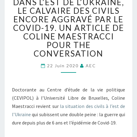
DANS L’EST DE L’UKRAINE,
A
N
LE CALVAIRE DES CIVILS
S
ENCORE AGGRAVÉ PAR LE
L
COVID-19. UN ARTICLE DE
’
COLINE MAESTRACCI
E
S
POUR THE
T
CONVERSATION
D
E
22 Juin 2020
AEC
L
’
U
K
Doctorante au Centre d’étude de la vie politique
R
(CEVIPOL) à l’Université Libre de Bruxelles, Coline
A
Maestracci revient sur
la situation des civils à l’est de
I
l’Ukraine
qui subissent une double peine : la guerre qui
N
dure depuis plus de 6 ans et l’épidémie de Covid-19.
E
,
L