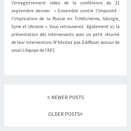
I
A
l’enregistrement video de la conférence du 21
C
O
R
septembre dernier « Ensemble contre l’impunité :
C
L
E
l’implication de la Russie en Tchétchénie, Géorgie,
U
A
N
P
Syrie et Ukraine ». Vous retrouverez également ici la
T
C
É
I
O
présentation des intervenants avec un petit résumé
P
O
N
de leur intervention. N’hésitez pas à diffuser autour de
A
N
T
vous! L’équipe de l’AEC
R
S
R
L
D
E
A
E
«
R
S
U
D
E
S
R
N
S
O
S
Posts
I
NEWER POSTS
I
E
navigation
E
T
M
S
B
OLDER POSTS
H
L
U
E
M
C