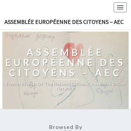
Togg
navig
ASSEMBLÉE EUROPÉENNE DES CITOYENS – AEC
ASSEMBLÉE
EUROPÉENNE DES
CITOYENS – AEC
French Branch Of The Helsinki Citizens' Assembly (HCA)
Network
Browsed By