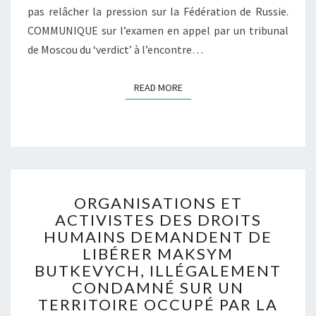
S
pas relâcher la pression sur la Fédération de Russie.
Y
COMMUNIQUE sur l’examen en appel par un tribunal
M
de Moscou du ‘verdict’ à l’encontre…
B
U
T
READ MORE
READ MORE
K
E
V
Y
C
H
O
2
ORGANISATIONS ET
R
2
ACTIVISTES DES DROITS
G
A
HUMAINS DEMANDENT DE
A
O
N
LIBÉRER MAKSYM
Û
I
BUTKEVYCH, ILLÉGALEMENT
T
S
CONDAMNÉ SUR UN
2
A
TERRITOIRE OCCUPÉ PAR LA
0
T