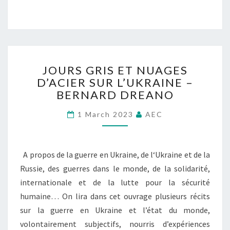
R
E
O
N
I
T
S
J
H
JOURS GRIS ET NUAGES
O
U
D’ACIER SUR L’UKRAINE –
U
M
BERNARD DREANO
R
A
S
I
1 March 2023
AEC
G
N
R
S
I
D
S
E
A propos de la guerre en Ukraine, de l‘Ukraine et de la
E
M
Russie, des guerres dans le monde, de la solidarité,
T
A
internationale et de la lutte pour la sécurité
N
N
U
humaine… On lira dans cet ouvrage plusieurs récits
D
A
E
sur la guerre en Ukraine et l’état du monde,
G
N
volontairement subjectifs, nourris d’expériences
E