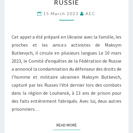
RUSSIE
2
I
3
O
15 March 2023
AEC
:
N
D
S
É
E
C
Cet appel a été préparé en Ukraine avec la famille, les
T
L
A
proches et les ami.e.s activistes de Maksym
A
C
Butkevych, il circule en plusieurs langues Le 10 mars
R
T
A
2023, le Comité d’enquêtes de la Fédération de Russie
I
T
a annoncé la condamnation du défenseur des droits de
V
I
l’homme et militaire ukrainien Maksym Butkevch,
I
O
S
capturé par les Russes l’été dernier lors des combats
N
T
dans la région de Louhansk, à 13 ans de prison pour
D
E
E
des faits entièrement fabriqués. Avec lui, deux autres
S
S
prisonniers…
D
O
E
U
S
READ MORE
READ MORE
T
D
I