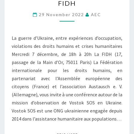
FIDH
–
V
D
B
Y
’
29 November 2022
AEC
E
C
U
R
H
K
N
,
R
A
I
La guerre d’Ukraine, entre expériences d’occupation,
A
R
L
violations des droits humains et crises humanitaires
I
D
L
N
Mercredi 7 décembre, de 18h à 20h La FIDH (17,
D
É
E
passage de la Main d’Or, 75011 Paris) La Fédération
R
G
,
E
internationale pour les droits humains, en
A
E
A
L
partenariat avec l’Assemblée européenne des
N
N
E
T
citoyens (France) et l’association Austausch e. V.
O
M
R
(Allemagne), vous invite à une conférence autour de la
E
E
mission d’observation de Vostok SOS en Ukraine.
N
E
T
Vostok SOS est une ONG ukrainienne engagée depuis
X
C
P
2014 dans l’assistance humanitaire aux populations…
O
É
N
R