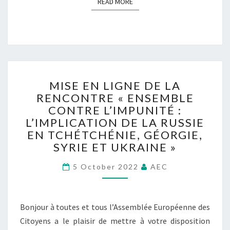
READ MORE
READ MORE
D
I
A
E
M
N
N
C
É
E
S
S
U
D
M
R
MISE EN LIGNE DE LA
’
I
U
RENCONTRE « ENSEMBLE
O
S
N
CONTRE L’IMPUNITÉ :
C
E
T
C
E
L’IMPLICATION DE LA RUSSIE
E
U
N
EN TCHÉTCHÉNIE, GÉORGIE,
R
P
L
SYRIE ET UKRAINE »
R
A
I
I
T
G
5 October 2022
AEC
T
I
N
O
O
E
I
N
D
Bonjour à toutes et tous l’Assemblée Européenne des
R
,
E
E
Citoyens a le plaisir de mettre à votre disposition
V
L
O