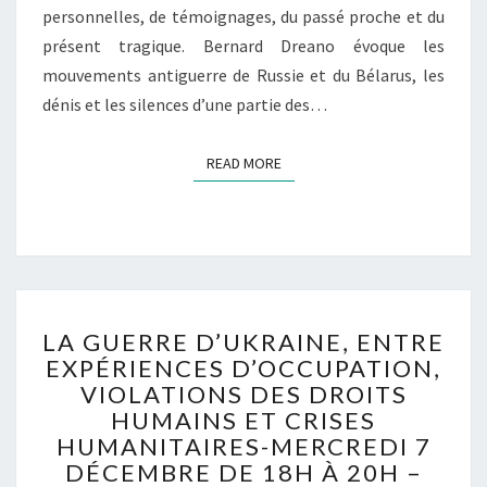
T
personnelles, de témoignages, du passé proche et du
S
D
présent tragique. Bernard Dreano évoque les
D
E
’
L
mouvements antiguerre de Russie et du Bélarus, les
A
I
dénis et les silences d’une partie des…
C
B
I
É
READ MORE
READ MORE
E
R
R
E
S
R
U
M
R
A
L
K
’
S
L
U
Y
LA GUERRE D’UKRAINE, ENTRE
A
K
M
EXPÉRIENCES D’OCCUPATION,
G
R
B
VIOLATIONS DES DROITS
U
A
U
E
HUMAINS ET CRISES
I
T
R
HUMANITAIRES-MERCREDI 7
N
K
R
DÉCEMBRE DE 18H À 20H –
E
E
E