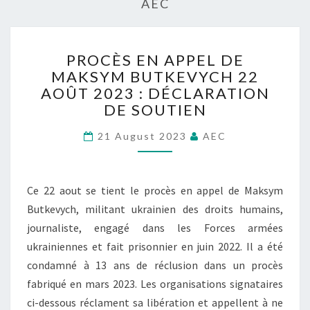
AEC
P
PROCÈS EN APPEL DE
R
MAKSYM BUTKEVYCH 22
O
AOÛT 2023 : DÉCLARATION
C
È
DE SOUTIEN
S
21 August 2023
E
AEC
N
A
P
Ce 22 aout se tient le procès en appel de Maksym
P
Butkevych, militant ukrainien des droits humains,
E
journaliste, engagé dans les Forces armées
L
D
ukrainiennes et fait prisonnier en juin 2022. Il a été
E
condamné à 13 ans de réclusion dans un procès
M
fabriqué en mars 2023. Les organisations signataires
A
ci-dessous réclament sa libération et appellent à ne
K