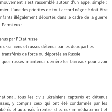
mouvement s’est rassemblé autour d’un appel simple :
P
mier. L’une des priorités de tout accord négocié doit être
E
L
 enfants illégalement déportés dans le cadre de la guerre
L
. Parmi eux :
E
À
tenus par l’État russe
L
re ukrainiens et russes détenus par les deux parties
I
B
s transférés de force ou déportés en Russie
É
tiques russes maintenus derrière les barreaux pour avoir
R
E
R
T
O
tional, tous les civils ukrainiens capturés et détenus
U
russes, y compris ceux qui ont été condamnés par les
S
 libérés et autorisés à rentrer chez eux immédiatement et
L