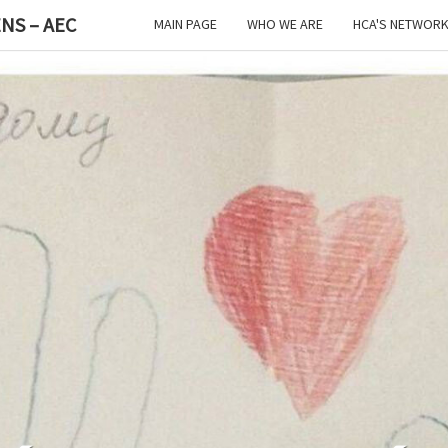
NS – AEC
MAIN PAGE
WHO WE ARE
HCA'S NETWOR