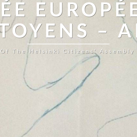
ÉE EUROPÉ
TOYENS – 
Of The Helsinki Citizens' Assembl