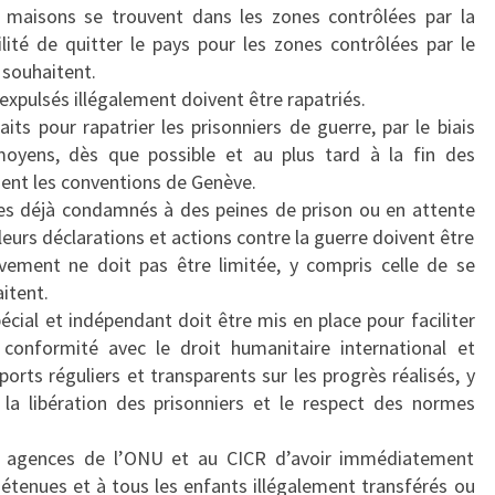
s maisons se trouvent dans les zones contrôlées par la
E
ilité de quitter le pays pour les zones contrôlées par le
S
 souhaitent.
P
expulsés illégalement doivent être rapatriés.
R
aits pour rapatrier les prisonniers de guerre, par le biais
I
oyens, dès que possible et au plus tard à la fin des
S
gent les conventions de Genève.
O
sses déjà condamnés à des peines de prison ou en attente
N
urs déclarations et actions contre la guerre doivent être
N
uvement ne doit pas être limitée, y compris celle de se
I
aitent.
E
cial et indépendant doit être mis en place pour faciliter
R
 conformité avec le droit humanitaire international et
S
ports réguliers et transparents sur les progrès réalisés, y
D
la libération des prisonniers et le respect des normes
E
L
x agences de l’ONU et au CICR d’avoir immédiatement
’
étenues et à tous les enfants illégalement transférés ou
I