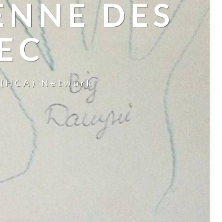
ENNE DES
AEC
y (HCA) Network