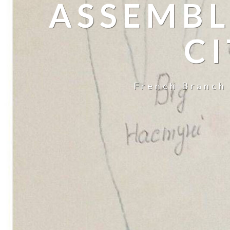
ASSEMBL
CI
French Branch 