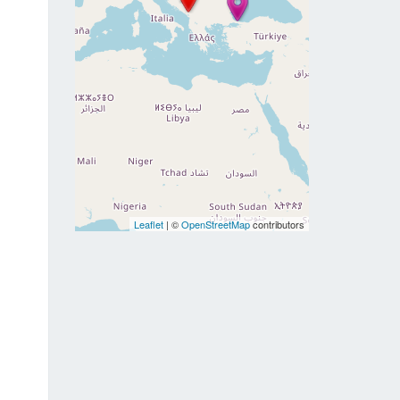
Leaflet
| ©
OpenStreetMap
contributors