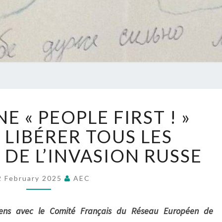
L
 « PEOPLE FIRST ! »
A
C
 LIBÉRER TOUS LES
A
 DE L’INVASION RUSSE
M
P
A
2 February 2025
AEC
G
N
yens avec le Comité Français du Réseau Européen de
E