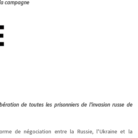
à la campagne
«
P
E
O
P
L
E
F
I
R
S
T
!
ération de toutes les prisonniers de l’invasion russe de
»
A
rme de négociation entre la Russie, l’Ukraine et la
P