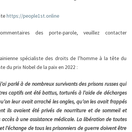
N
V
site
https://people1st.online
A
S
mmentaires des porte-parole, veuillez contacter
I
O
N
R
ainienne spécialiste des droits de l’homme à la tête du
U
ate du prix Nobel de la paix en 2022 :
S
S
j’ai parlé à de nombreux survivants des prisons russes qui
E
es captifs ont été battus, torturés à l’aide de décharges
 qu’on leur avait arraché les ongles, qu’on les avait frappés
ent ils avaient été privés de nourriture et de sommeil et
accès à une assistance médicale. La libération de toutes
t l’échange de tous les prisonniers de guerre doivent être