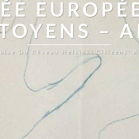
ÉE EUROPÉ
TOYENS – 
aise Du Réseau Helsinki Citizens' 