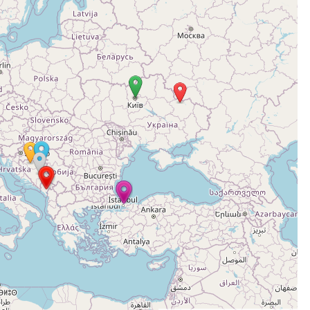
L
O
N
T
A
R
I
A
T
S