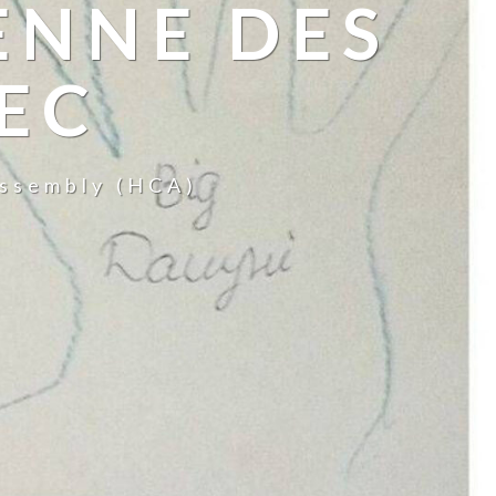
ENNE DES
AEC
Assembly (HCA)